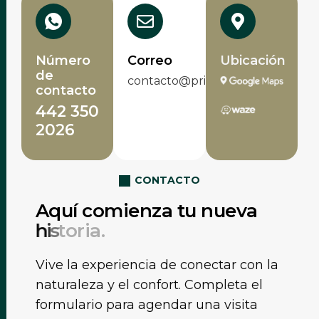
Número
Correo
Ubicación
de
contacto@privadapuertanorte.m
contacto
442 350
2026
CONTACTO
A
q
u
í
c
o
m
i
e
n
z
a
t
u
n
u
e
v
a
h
i
s
t
o
r
i
a
.
Vive la experiencia de conectar con la
naturaleza y el confort. Completa el
formulario para agendar una visita