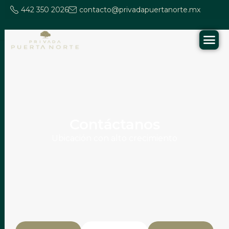
442 350 2026
contacto@privadapuertanorte.mx
C
o
n
t
á
c
t
a
n
o
s
Ubicación con alto crecimiento