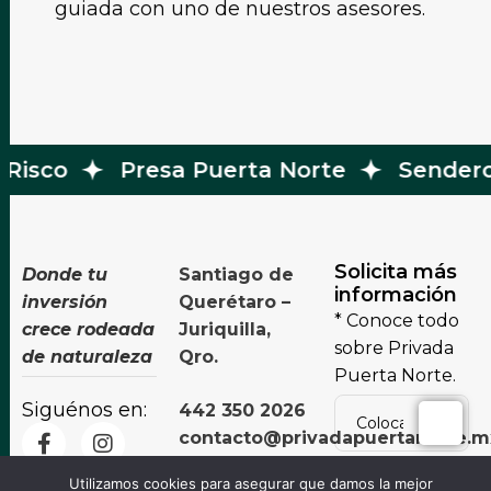
guiada con uno de nuestros asesores.
Risco
Presa Puerta Norte
Sendero
Solicita más
Donde tu
Santiago de
información
inversión
Querétaro –
* Conoce todo
crece rodeada
Juriquilla,
sobre Privada
de naturaleza
Qro.
Puerta Norte.
Siguénos en:
442 350 2026
contacto@privadapuertanorte.m
Alternative:
Utilizamos cookies para asegurar que damos la mejor