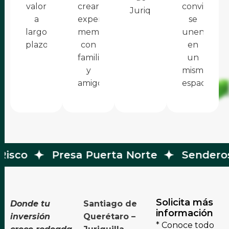
valor
crear
convivenci
Juriquilla.
a
experiencias
se
largo
memorables
unen
plazo.
con
en
familia
un
y
mismo
amigos.
espacio.
Risco
Presa Puerta Norte
Senderos
Solicita más
Donde tu
Santiago de
información
inversión
Querétaro –
* Conoce todo